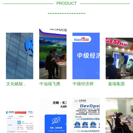
PRODUCT
----------------
文化赋能，
中油瑞飞携
中级经济师
嘉瑞集团
技术引领
手华为，共
报名官网
以科技创新
打造融合发
筑智慧新能
权威入口与
为核心，致
展的创新型
源服务生态
信息技术咨
力于提供一
企业
询服务解密
站式压铸服
务品牌解决