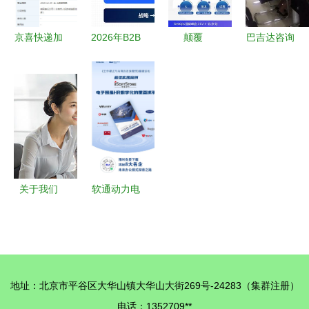
方案与信息
技术咨询支
京喜快递加
2026年B2B
颠覆
巴吉达咨询
持
速布局 15
SaaS GEO
DevOps生
助力吉林同
天内成立10
服务商深度
态之夜，缘
益光电
家关联公
榜单 破解
何闪耀互鉴
ITSS运维
司，信息技
AI时代获客
再度回忆
服务能力成
术咨询服务
焦虑，原圈
2021
熟度评估
成关键
科技领跑
DevOps国
际峰会忆享
关于我们
软通动力电
科技的华丽
信息技术咨
子签 HR数
蜕变与新成
询服务，连
字化的核心
果光芒
接数字未来
引擎与信息
的桥梁
咨询服务新
地址：北京市平谷区大华山镇大华山大街269号-24283（集群注册）
标杆
电话：1352709**