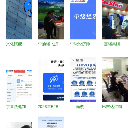
文化赋能，
中油瑞飞携
中级经济师
嘉瑞集团
技术引领
手华为，共
报名官网
以科技创新
打造融合发
筑智慧新能
权威入口与
为核心，致
展的创新型
源服务生态
信息技术咨
力于提供一
企业
询服务解密
站式压铸服
务品牌解决
方案与信息
技术咨询支
京喜快递加
2026年B2B
颠覆
巴吉达咨询
持
速布局 15
SaaS GEO
DevOps生
助力吉林同
天内成立10
服务商深度
态之夜，缘
益光电