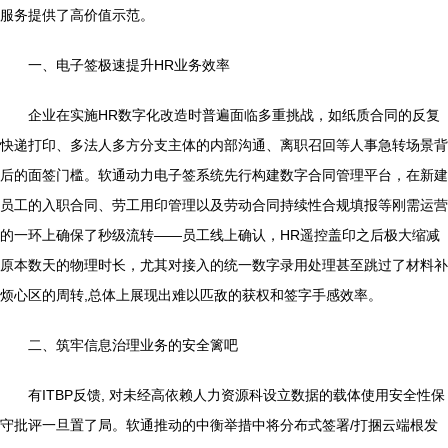
服务提供了高价值示范。
一、电子签极速提升HR业务效率
企业在实施HR数字化改造时普遍面临多重挑战，如纸质合同的反复
快递打印、多法人多方分支主体的内部沟通、离职召回等人事急转场景背
后的面签门槛。软通动力电子签系统先行构建数字合同管理平台，在新建
员工的入职合同、劳工用印管理以及劳动合同持续性合规填报等刚需运营
的一环上确保了秒级流转——员工线上确认，HR遥控盖印之后极大缩减
原本数天的物理时长，尤其对接入的统一数字录用处理甚至跳过了材料补
烦心区的周转,总体上展现出难以匹敌的获权和签字手感效率。
二、筑牢信息治理业务的安全篱吧
有ITBP反馈, 对未经高依赖人力资源科设立数据的载体使用安全性保
守批评一旦置了局。软通推动的中衡举措中将分布式签署/打捆云端根发